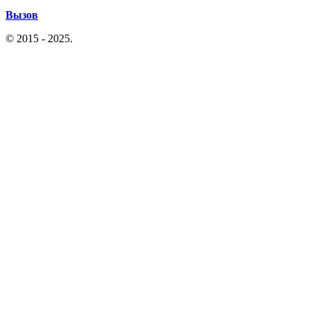
Вызов
© 2015 - 2025.
Политика конфиденциальности
|
Согласие на
обработку перс. данных