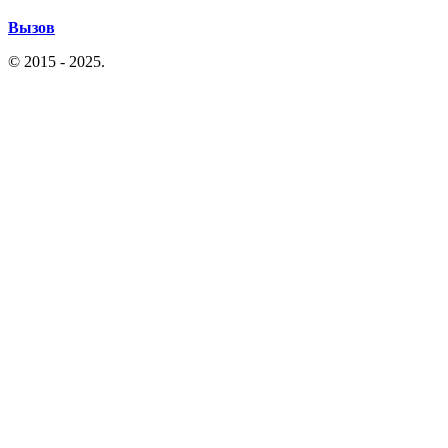
Вызов
© 2015 - 2025.
Политика конфиденциальности
|
Согласие на
обработку перс. данных